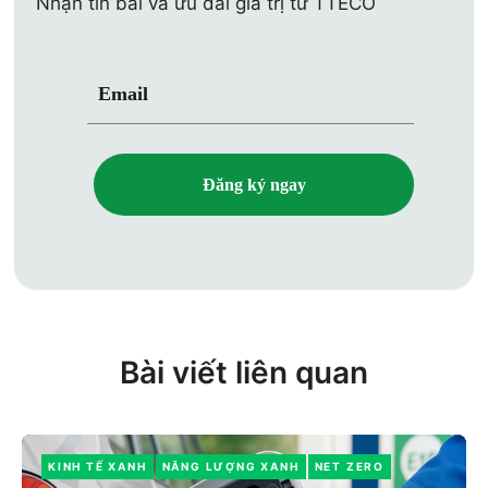
Nhận tin bài và ưu đãi giá trị từ TTECO
Email
Đăng ký ngay
Bài viết liên quan
KINH TẾ XANH
NĂNG LƯỢNG XANH
NET ZERO