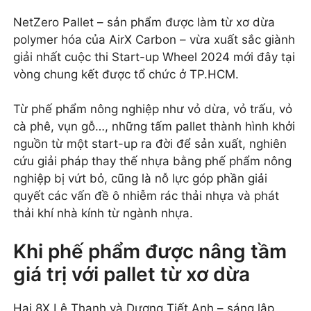
NetZero Pallet – sản phẩm được làm từ xơ dừa
polymer hóa của AirX Carbon – vừa xuất sắc giành
giải nhất cuộc thi Start-up Wheel 2024 mới đây tại
vòng chung kết được tổ chức ở TP.HCM.
Từ phế phẩm nông nghiệp như vỏ dừa, vỏ trấu, vỏ
cà phê, vụn gỗ…, những tấm pallet thành hình khởi
nguồn từ một start-up ra đời để sản xuất, nghiên
cứu giải pháp thay thế nhựa bằng phế phẩm nông
nghiệp bị vứt bỏ, cũng là nỗ lực góp phần giải
quyết các vấn đề ô nhiễm rác thải nhựa và phát
thải khí nhà kính từ ngành nhựa.
Khi phế phẩm được nâng tầm
giá trị với pallet từ xơ dừa
Hai 8X Lê Thanh và Dương Tiết Anh – sáng lập