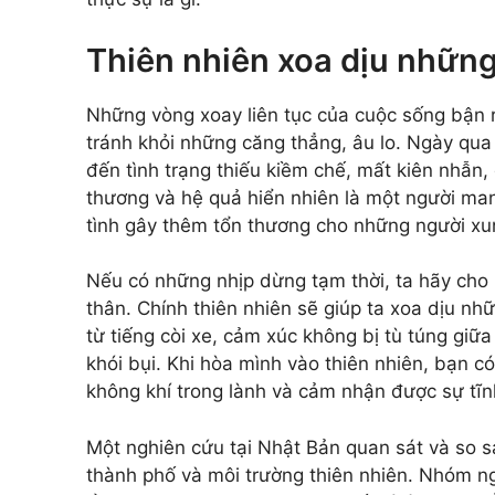
Thiên nhiên xoa dịu nhữn
Những vòng xoay liên tục của cuộc sống bận r
tránh khỏi những căng thẳng, âu lo. Ngày qua
đến tình trạng thiếu kiềm chế, mất kiên nhẫn, 
thương và hệ quả hiển nhiên là một người ma
tình gây thêm tổn thương cho những người x
Nếu có những nhịp dừng tạm thời, ta hãy cho mì
thân. Chính thiên nhiên sẽ giúp ta xoa dịu nhữ
từ tiếng còi xe, cảm xúc không bị tù túng giữ
khói bụi. Khi hòa mình vào thiên nhiên, bạn c
không khí trong lành và cảm nhận được sự tĩn
Một nghiên cứu tại Nhật Bản quan sát và so 
thành phố và môi trường thiên nhiên. Nhóm ng