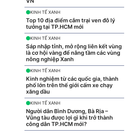
VN
KINH TẾ XANH
Top 10 địa điểm cắm trại ven đô lý
tưởng tại TP.HCM mới
KINH TẾ XANH
Sáp nhập tỉnh, mở rộng liên kết vùng
là cơ hội vàng để nâng tầm các vùng
nông nghiệp Xanh
KINH TẾ XANH
Kinh nghiệm từ các quốc gia, thành
phố lớn trên thế giới cấm xe chạy
xăng dầu
KINH TẾ XANH
Người dân Bình Dương, Bà Rịa –
Vũng tàu được lợi gì khi trở thành
công dân TP.HCM mới?