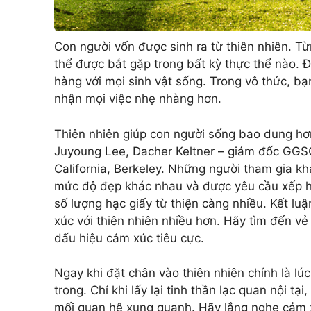
Con người vốn được sinh ra từ thiên nhiên. T
thể được bắt gặp trong bất kỳ thực thể nào. 
hàng với mọi sinh vật sống. Trong vô thức, b
nhận mọi việc nhẹ nhàng hơn.
Thiên nhiên giúp con người sống bao dung h
Juyoung Lee, Dacher Keltner – giám đốc GGSC
California, Berkeley. Những người tham gia k
mức độ đẹp khác nhau và được yêu cầu xếp hạ
số lượng hạc giấy từ thiện càng nhiều. Kết lu
xúc với thiên nhiên nhiều hơn. Hãy tìm đến vẻ
dấu hiệu cảm xúc tiêu cực.
Ngay khi đặt chân vào thiên nhiên chính là l
trong. Chỉ khi lấy lại tinh thần lạc quan nội 
mối quan hệ xung quanh. Hãy lắng nghe cảm xú