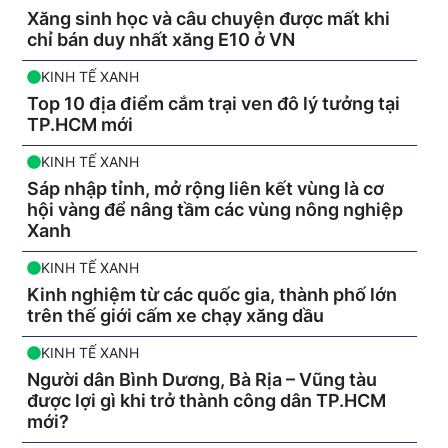
Xăng sinh học và câu chuyện được mất khi
chỉ bán duy nhất xăng E10 ở VN
KINH TẾ XANH
Top 10 địa điểm cắm trại ven đô lý tưởng tại
TP.HCM mới
KINH TẾ XANH
Sáp nhập tỉnh, mở rộng liên kết vùng là cơ
hội vàng để nâng tầm các vùng nông nghiệp
Xanh
KINH TẾ XANH
Kinh nghiệm từ các quốc gia, thành phố lớn
trên thế giới cấm xe chạy xăng dầu
KINH TẾ XANH
Người dân Bình Dương, Bà Rịa – Vũng tàu
được lợi gì khi trở thành công dân TP.HCM
mới?